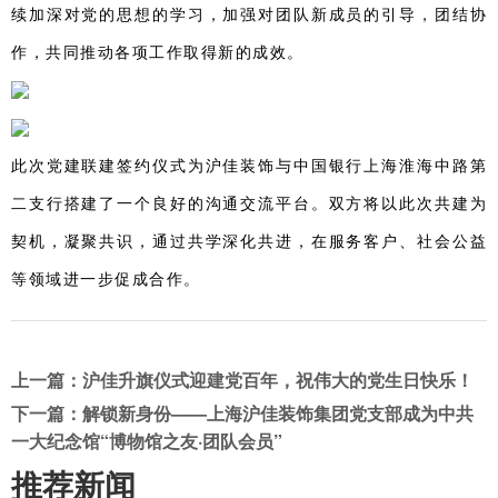
续加深对党的思想的学习，加强对团队新成员的引导，团结协
作，共同推动各项⼯作取得新的成效。
此次党建联建签约仪式为沪佳装饰与中国银⾏上海淮海中路第
⼆⽀⾏搭建了⼀个良好的沟通交流平台。双⽅将以此次共建为
契机，凝聚共识，通过共学深化共进，在服务客户、社会公益
等领域进⼀步促成合作。
上一篇：沪佳升旗仪式迎建党百年，祝伟大的党生日快乐！
下一篇：解锁新身份——上海沪佳装饰集团党支部成为中共
一大纪念馆“博物馆之友·团队会员”
推荐新闻