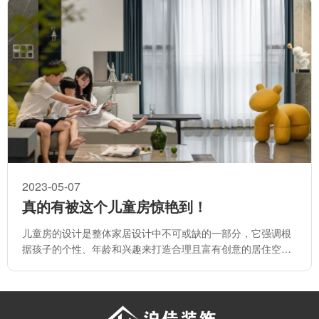
2023-05-07
真的有被这个儿童房惊艳到！
儿童房的设计是整体家居设计中不可或缺的一部分，它强调根
据孩子的个性、年龄和兴趣来打造合理且富有创意的居住空
间。