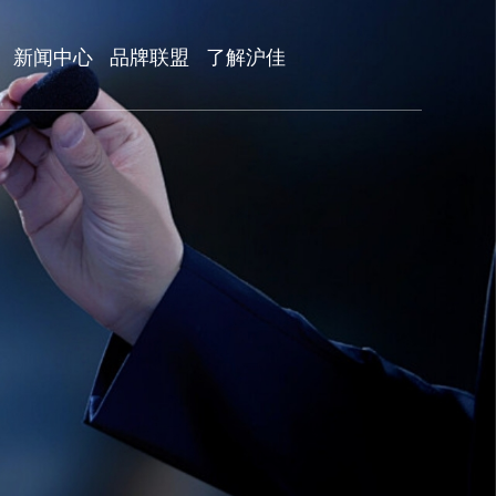
新闻中心
品牌联盟
了解沪佳