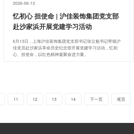
2026-06-13
忆初心 担使命 | 沪佳装饰集团党支部
赴沙家浜开展党建学习活动
6月13日，上海沪佳装饰集团党支部书记张立魁书记带领沪
佳党员赴沙家浜革命历史纪念馆开展党建学习活动，忆初
心、担使命，以红色精神凝聚奋进力量。
11
12
13
14
下一页
尾页