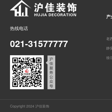
产
热线电话
老
021-31577777
静
徐
Copyright 2024 沪佳装饰