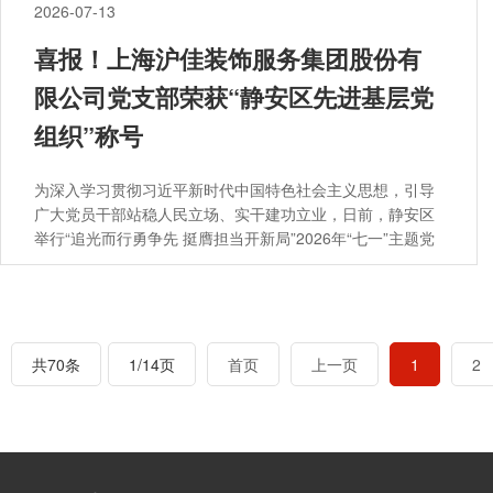
2026-07-13
喜报！上海沪佳装饰服务集团股份有
限公司党支部荣获“静安区先进基层党
组织”称号
为深入学习贯彻习近平新时代中国特色社会主义思想，引导
广大党员干部站稳人民立场、实干建功立业，日前，静安区
举行“追光而行勇争先 挺膺担当开新局”2026年“七一”主题党
日活动。上海沪佳装饰服务集团股份有限公司党支部荣获"静
安区先进基层党组织"称号。
共70条
1/14页
首页
上一页
1
2