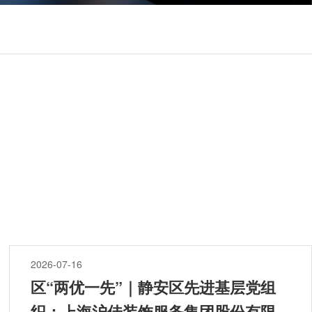
2026-07-16
区“两优一先”｜静安区先进基层党组
织：上海沪佳装饰服务集团股份有限