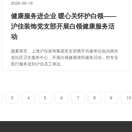
2026-06-18
健康服务进企业 暖心关怀护白领——
沪佳装饰党支部开展白领健康服务活
动
盛夏将至，上海沪佳装饰集团党支部携手共建单位临汾路街
道社区卫生服务中心，开展白领健康便民服务活动，把专业
医疗服务送到沪佳员工身边。
3
4
5
6
7
8
9
10