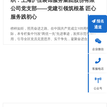
公司党支部——党建引领筑根基 匠心
服务践初心
报名
通道
榜样如炬，照亮奋进之路。在中国共产党成立105周年之
际，本专栏集中刊发“两优一先”先进事迹，发挥示范引领作
用，引导全区党员见贤思齐、实干争先，凝聚奋进合力共
建“国际静安、卓越城区”。今天，让我们共同走近静安区先
企业微信
进基层党组织上海沪佳装饰服务集团股份有限公司党支部，
一睹其风采。
客服电话
公众号