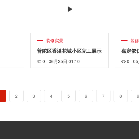
装修实景
装
普陀区香溢花城小区完工展示
嘉定依
0 06月25日 01:10
0 05
1
2
3
4
5
6
7
8