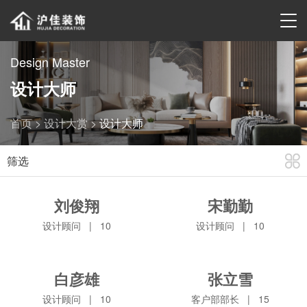
Design Master
设计大师
首页 >
设计大赏 >
设计大师
筛选
刘俊翔
宋勤勤
刘俊翔
宋勤勤
设计顾问
|
10
设计顾问
|
10
设计顾问
|
10
设计顾问
|
10
服务项目：天平小
服务项目：大木小
白彦雄
张立雪
区、乐山四五村、南
区、日晖、建安花
白彦雄
张立雪
丹小区、虹二小区、
园、永新花苑、康平
设计顾问
|
10
客户部部长
|
15