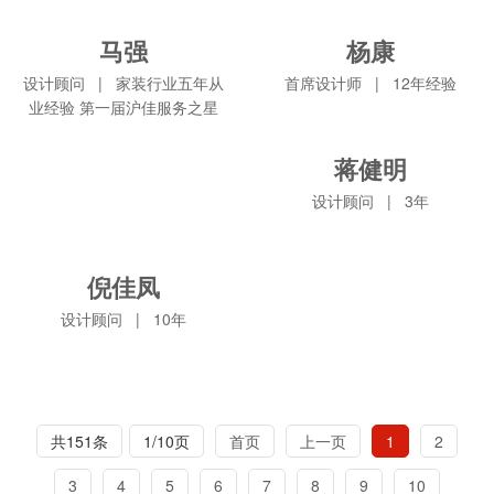
服务项目：
服务项目：
马强
杨康
马强
杨康
设计顾问
|
家装行业五年从
首席设计师
|
12年经验
业经验 第一届沪佳服务之星
设计顾问
|
家装行
首席设计师
|
12年
业五年从业经验 第一
经验
届沪佳服务之星
蒋健明
服务项目：华升新苑
蒋健明
服务项目：
广杭苑 明丰阳光苑 韵
设计顾问
|
3年
都城
设计顾问
|
3年
服务项目：
倪佳凤
倪佳凤
设计顾问
|
10年
设计顾问
|
10年
服务项目：
共151条
1/10页
首页
上一页
1
2
3
4
5
6
7
8
9
10