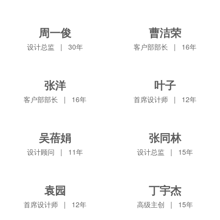
徐虹华庭、锦馨苑等
路100弄、高安路18
设计顾问
|
10
客户部部长
|
15
等
弄等等
服务项目：华富小
服务项目：万科城市
周一俊
曹洁荣
区、漕溪四村、龙华
花园、徐汇苑、汇
周一俊
曹洁荣
新村、盛大花园、保
成、爱建园、梅陇、
设计总监
|
30年
客户部部长
|
16年
利西岸、百汇园等等
龙南等等
设计总监
|
30年
客户部部长
|
16年
服务项目：欧香名
服务项目：欧香名
张洋
叶子
邸、千岱名墅、金球
邸、千岱名墅、江南
张洋
叶子
花园、西郊英园、广
苑、阳城世家苑、塘
客户部部长
|
16年
首席设计师
|
12年
达新苑、万科城市花
和家园
客户部部长
|
16年
首席设计师
|
12年
园等
服务项目：古北尚
服务项目：欣源公
吴蓓娟
张同林
郡、黎明花园、金汇
寓、航华三村、平吉
吴蓓娟
张同林
豪庭、万科城市花
一村、万科朗郡、古
设计顾问
|
11年
设计总监
|
15年
园、金泰公寓
北尚郡
设计顾问
|
11年
设计总监
|
15年
服务项目：航华二
服务项目：
袁园
丁宇杰
村、万泰公寓、万科
袁园
丁宇杰
城市花园、黎明花
首席设计师
|
12年
高级主创
|
15年
园、茂盛花园
首席设计师
|
12年
高级主创
|
15年